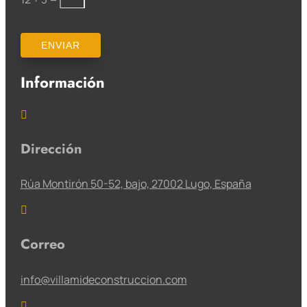
ENVIAR
Información

Dirección
Rúa Montirón 50-52, bajo, 27002 Lugo, España

Correo
info@villamideconstruccion.com
