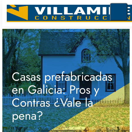
Casas prefabricadas
en Galicia: Pros y
Contras ¿Vale la
pena?