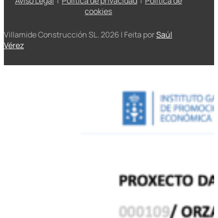
Aviso Legal
|
Política de privacidad
|
Política de
cookies
Villamide Construcción SL. 2026 | Feita por
Saúl
Vérez