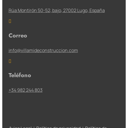
Rúa Montirón 50-52, bajo, 27002 Lugo, España

Correo
info@villamideconstruccion.com

Teléfono
+34 982 244 803