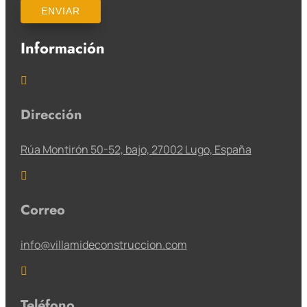
ENVIAR
Información

Dirección
Rúa Montirón 50-52, bajo, 27002 Lugo, España

Correo
info@villamideconstruccion.com

Teléfono