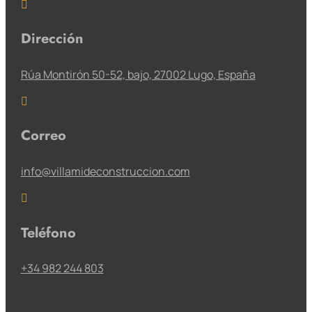

Dirección
Rúa Montirón 50-52, bajo, 27002 Lugo, España

Correo
info@villamideconstruccion.com

Teléfono
+34 982 244 803