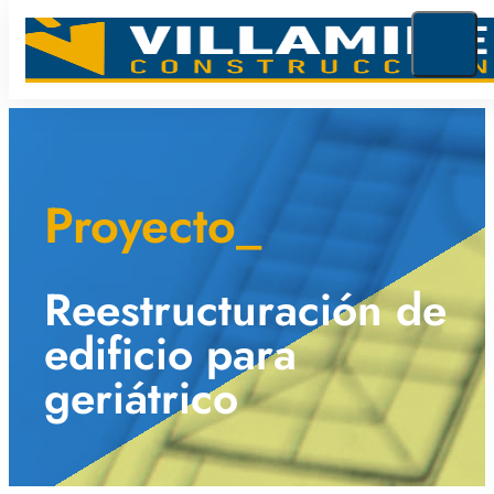
Proyecto_
Reestructuración de
edificio para
geriátrico