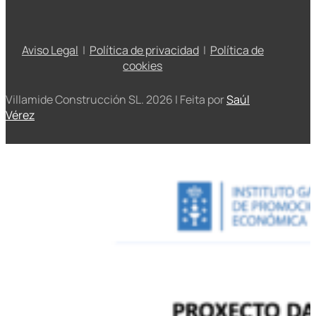
Aviso Legal
|
Política de privacidad
|
Política de
cookies
Villamide Construcción SL. 2026 | Feita por
Saúl
Vérez